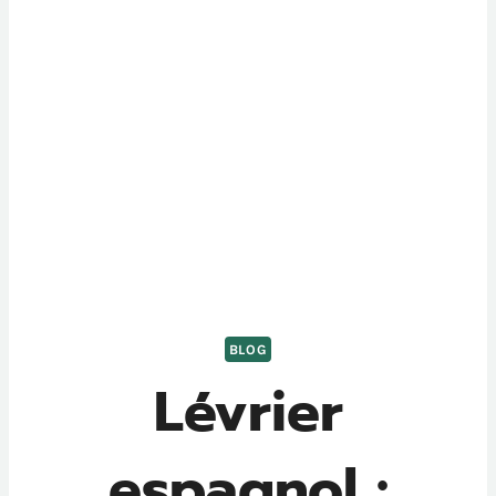
BLOG
Lévrier
espagnol :