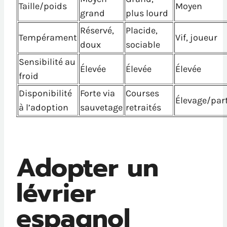
Taille/poids
Moyen
grand
plus lourd
Réservé,
Placide,
Tempérament
Vif, joueur
doux
sociable
Sensibilité au
Élevée
Élevée
Élevée
froid
Disponibilité
Forte via
Courses
Élevage/part
à l’adoption
sauvetage
retraités
Adopter un
lévrier
espagnol