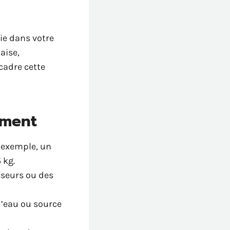
ie dans votre
aise,
cadre cette
ement
r exemple, un
 kg.
sseurs ou des
d’eau ou source