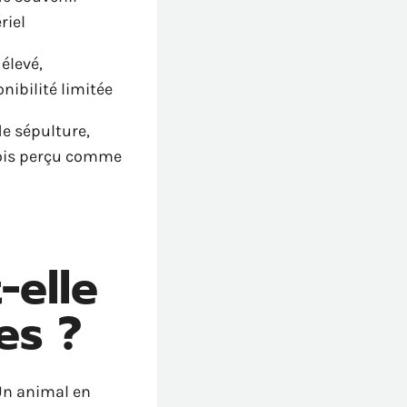
riel
élevé,
nibilité limitée
de sépulture,
ois perçu comme
-elle
es ?
 Un animal en