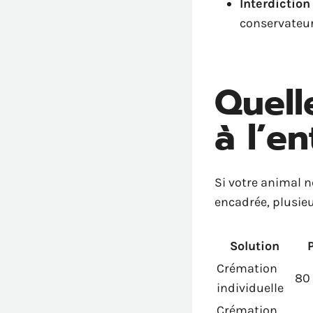
Interdiction
conservateu
Quell
à l’e
Si votre animal n
encadrée, plusieu
Solution
P
Crémation
80 
individuelle
Crémation