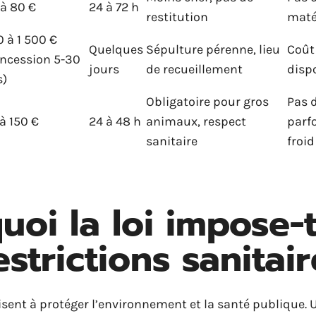
à 80 €
24 à 72 h
restitution
maté
 à 1 500 €
Quelques
Sépulture pérenne, lieu
Coût 
oncession 5-30
jours
de recueillement
dispo
s)
Obligatoire pour gros
Pas 
à 150 €
24 à 48 h
animaux, respect
parf
sanitaire
froid
uoi la loi impose-t
strictions sanitair
visent à protéger l’environnement et la santé publique.