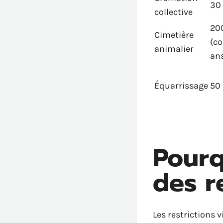
30 
collective
200
Cimetière
(c
animalier
an
Équarrissage
50 
Pourq
des re
Les restrictions 