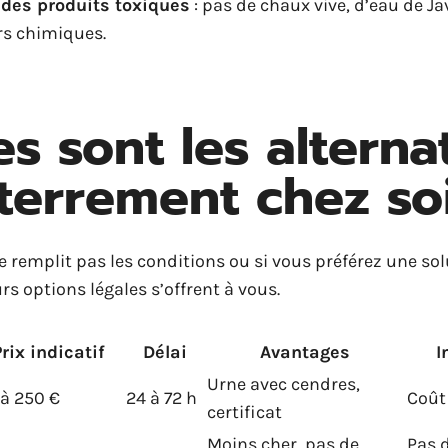
 des produits toxiques
: pas de chaux vive, d’eau de Ja
rs chimiques.
es sont les alterna
nterrement chez so
e remplit pas les conditions ou si vous préférez une so
rs options légales s’offrent à vous.
rix indicatif
Délai
Avantages
I
Urne avec cendres,
à 250 €
24 à 72 h
Coût
certificat
Moins cher, pas de
Pas 