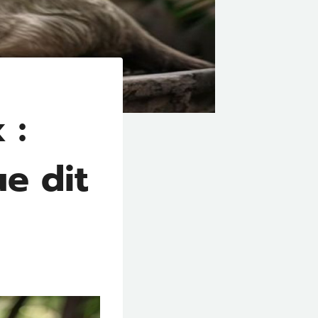
 :
e dit