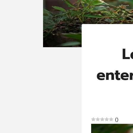
L
ente
(
)