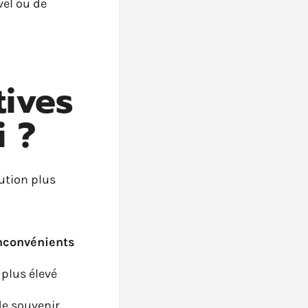
vel ou de
tives
i ?
lution plus
nconvénients
 plus élevé
de souvenir