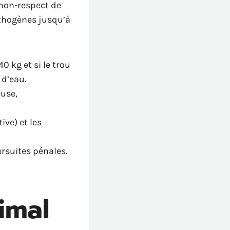
 non-respect de
athogènes jusqu’à
0 kg et si le trou
 d’eau.
use,
ive) et les
ursuites pénales.
imal