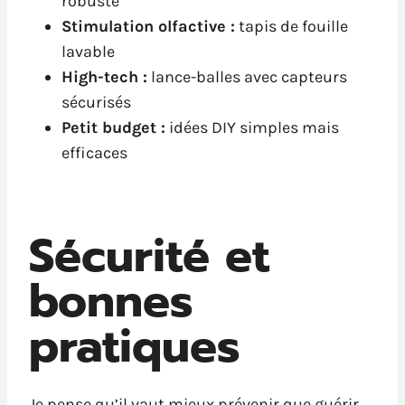
robuste
Stimulation olfactive :
tapis de fouille
lavable
High-tech :
lance-balles avec capteurs
sécurisés
Petit budget :
idées DIY simples mais
efficaces
Sécurité et
bonnes
pratiques
Je pense qu’il vaut mieux prévenir que guérir.