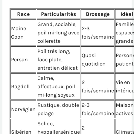
Race
Particularités
Brossage
Idéal
Grand, sociable,
Famille
Maine
2-3
poil mi-long avec
espace
Coon
fois/semaine
collerette
grands
Poil très long,
Quasi
Person
Persan
face plate,
quotidien
patient
entretien délicat
Calme,
2
Vie en
Ragdoll
affectueux, poil
fois/semaine
intérie
mi-long soyeux
Rustique, double
2-3
Maison
Norvégien
pelage
fois/semaine
actives
Solide,
2
Sibérien
hypoallergénique
Climats